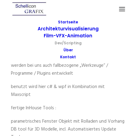
Startseite
Architekturvisualisierung
Film-VFX-Animation
Dev/Scripting
Dev/Scripting
Über
Um die Arbeit zu erleichtern und zu beschleunigen,
Kontakt
werden bei uns auch fallbezogene „Werkzeuge“ /
Programme / Plugins entwickelt
benutzt wird hier c# & wpf in Kombination mit
Maxscript
fertige InHouse Tools :
parametrisches Fenster Objekt mit Rolladen und Vorhang
DB tool für 3D Modelle, incl. Automatisiertes Update