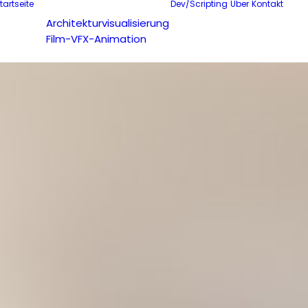
tartseite
Dev/Scripting
Über
Kontakt
Architekturvisualisierung
Film-VFX-Animation